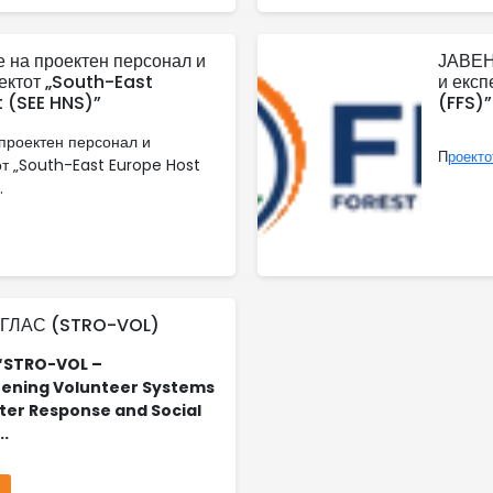
на проектен персонал и
ЈАВЕН
оектот „South-East
и експ
 (SEE HNS)”
(FFS)”
проектен персонал и
П
роект
от „South-East Europe Host
.
ГЛАС (STRO-VOL)
“STRO-VOL –
ening Volunteer Systems
ster Response and Social
..