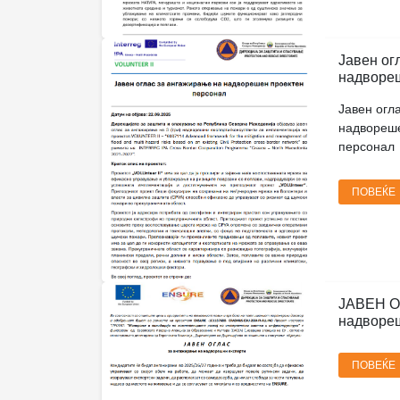
Јавен ог
надвореш
Јавен огл
надвореш
персонал
ПОВЕЌЕ
ЈАВЕН О
надвореш
ПОВЕЌЕ