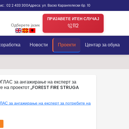
кс.: 02 2 433 300
Адреса: ул. Васко Карангелески бр. 10
ПРИЈАВЕТЕ ИТЕН СЛУЧАЈ
Одберете јазик
112
соработка
Новости
Проекти
Центар за обука
ГЛАС за ангажирање на експерт за
е на проектот „FOREST FIRE STRUGA
АС за ангажирање на експерт за потребите на