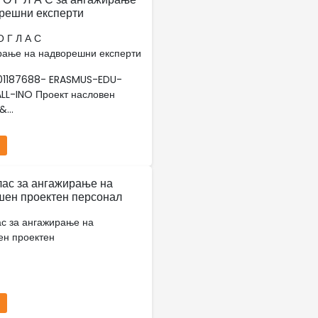
решни експерти
О Г Л А С
рање на надворешни експерти
101187688- ERASMUS-EDU-
LL-INO Проект насловен
...
лас за ангажирање на
ен проектен персонал
ас за ангажирање на
ен проектен