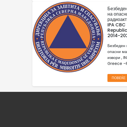
Безбеден
на опасн
радиоакт
IPA CBC
Republi
2014-20
Безбеден 
опасни ма
извори , 
Greece –R
ПОВЕЌЕ