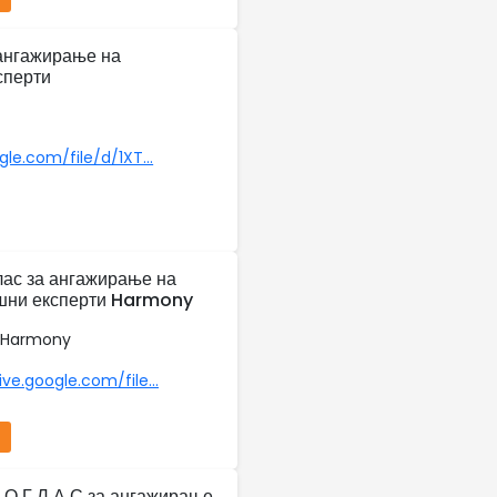
 ангажирање на
сперти
gle.com/file/d/1XT...
лас за ангажирање на
шни експерти Harmony
 Harmony
ive.google.com/file...
Н О Г Л А С за ангажирање