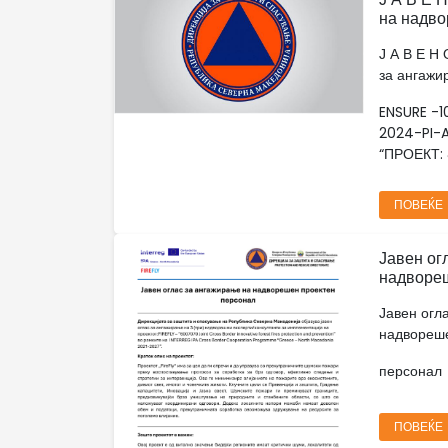
на надво
Ј А В Е Н 
за ангажи
ENSURE -
2024-PI-A
“ПРОЕКТ: &
ПОВЕЌЕ
Јавен ог
надвореш
Јавен огл
надвореш
персонал
ПОВЕЌЕ