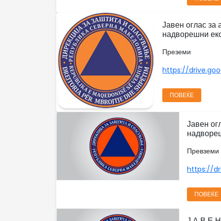
Јавен оглас за
надворешни ек
Преземи
https://drive.goo
ПОВЕЌЕ
Јавен ог
надворе
Превземи
https://dr
ПОВЕЌЕ
Ј А В Е 