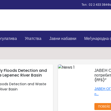
Тел.: 02 2 433 384
Фа
егулатива
Упатства
Јавни набавки
Меѓународна 
ly Floods Detection and
ЈАВЕН О
e Lepenec River Basin
потребит
(FFS)”
Floods Detection and Waste
ЈАВЕН ОГЛ
River Basin
п...
ПОВЕЌЕ