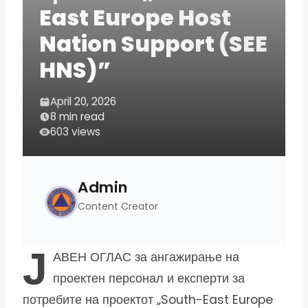
East Europe Host
Nation Support (SEE
HNS)”
April 20, 2026
8 min read
603 views
Admin
Content Creator
Ј
АВЕН ОГЛАС за ангажирање на
проектен персонал и експерти за
потребите на проектот „South-East Europe